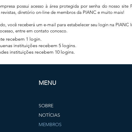
mpresa possui acesso à área protegida por senha do nosso site 
, revistas, diretório on-line de membros da PIANC e muito mais!
ado, você receberá um e-mail para estabelecer seu login na PIANC I
rocesso, entre em contato conosco.
e recebem 1 login.
as instituições recebem 5 logins.
 instituições recebem 10 logins.
MENU
SOBRE
NOTÍCIAS
MEMBROS