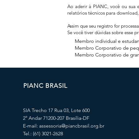
Ao aderir à PIANC, você ou sua e
relatórios técnicos para download
Assim que seu registro for process
Se você tiver dúvidas sobre esse p
Membro individual e estudant
Membro Corporativo de pequen
Membro Corporativo de grandes
PIANC BRASIL
SIA Trecho 17 Rua 03, Lote 600
2° Andar 71200-207 Brasília-DF
E-mail:
assessoria@piancbrasil.org.br
Tel.: (61) 3021-2628