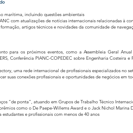
ndo
ão marítima, incluindo questões ambientais
PIANC com atualizações de notícias internacionais relacionadas à 
 de formação, artigos técnicos e novidades da comunidade de navega
sconto para os próximos eventos, como a Assembleia Geral Anua
VERS, Conferência PIANC-COPEDEC sobre Engenharia Costeira e Po
ory, uma rede internacional de profissionais especializados no se
ecer suas conexões profissionais e oportunidades de negócios em 
ços “de ponta”, atuando em Grupos de Trabalho Técnico Internaci
 prêmios como o De Paepe-Willems Award e o Jack Nichol Marina 
ra estudantes e profissionais com menos de 40 anos