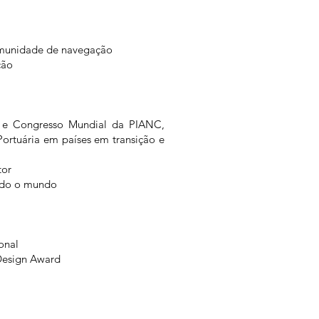
comunidade de navegação
ção
l e Congresso Mundial da PIANC,
rtuária em países em transição e
tor
todo o mundo
onal
Design Award