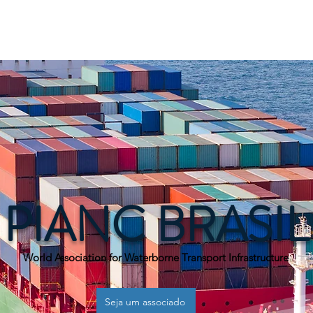
SOBRE
NOTÍCIAS
MEMBROS
JOVENS PRO
PIANC BRASIL
World Association for Waterborne Transport Infrastructure
Seja um associado