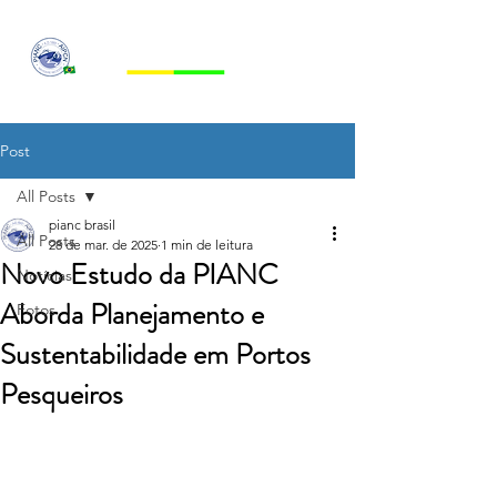
PIANC BRASIL
Post
All Posts
pianc brasil
All Posts
28 de mar. de 2025
1 min de leitura
Novo Estudo da PIANC
Notícias
Aborda Planejamento e
Fotos
Sustentabilidade em Portos
Pesqueiros